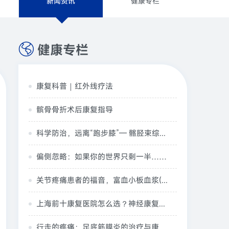
新闻资讯
健康专栏
健康专栏
康复科普｜红外线疗法
髌骨骨折术后康复指导
科学防治，远离“跑步膝”— 髂胫束综合征（ITBS）
偏侧忽略：如果你的世界只剩一半……
关节疼痛患者的福音，富血小板血浆(PRP)疗法已纳入医保
上海前十康复医院怎么选？神经康复、骨关节康复、老年康复看这几家
行走的疼痛：足底筋膜炎的治疗与康复训练方式