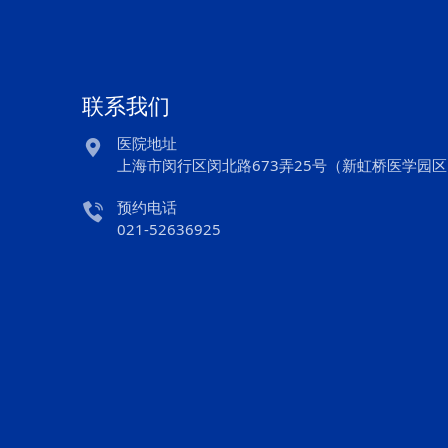
联系我们
医院地址

上海市闵行区闵北路673弄25号（新虹桥医学园
预约电话

021-52636925