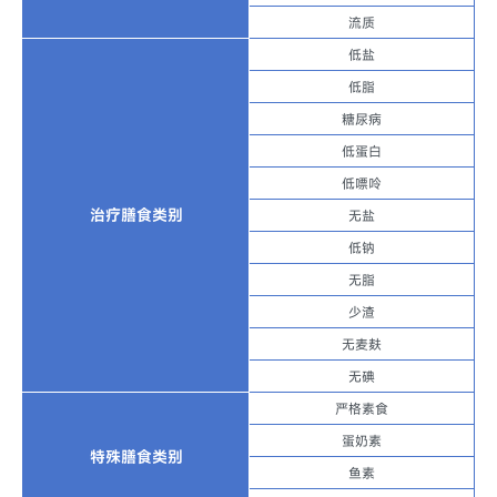
流质
低盐
低脂
糖尿病
低蛋白
低嘌呤
治疗膳食类别
无盐
低钠
无脂
少渣
无麦麸
无碘
严格素食
蛋奶素
特殊膳食类别
鱼素