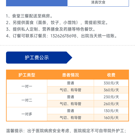
清真饮食
1、食堂三餐配送至病房。
2、另提供面食（面条，饺子，小馄饨），需提前预定。
3、提供私人定制、营养膳食及药膳等特色餐饮。
4、订餐可联系订餐员：13262678698，出院当天统一结账。
护工费公示
护工类型
患者情况
收费
普通
330元/天
一对一
气切、有导管
360元/天
普通
230元/天
一对二
气切、有导管
260元/天
普通
130元/天
一对多
气切、有导管
160元/天
温馨提示：出于医院病房安全考虑，医院规定不可自带院外护工；