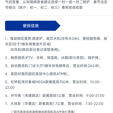
气切危重、认知障碍患者建议选择一对一或一对二陪护，春节法定
节假日（除夕，初一，初二，初三）费用双倍收取
便民信息
1、每层病区提供:微波炉、直饮水机(冷热水24h)、便民服务箱、晾
衣区(位于1楼东南角室外区域)
吹风机(病区前台登记领取使用)。
2、病房提供:IPTV、衣柜、保温瓶、冰箱(部分房型)、陪护椅。
3、自动售货机:门诊大厅1楼手扶电梯旁边，营业时间:24小时。
4、医院对面的园区医技中心提供ATM机。
5、虹桥前湾印象城MEGA距离医院750米，营业时间：10:00-
22:00
6、开市客（朱建路店）距离医院1公里，营业时间：9:00-21:00
7、大润发（华漕店）距离医院1.7公里，营业时间：7:30-22:00
（
*
超市具体信息请根据地图导航及APP自行查看）